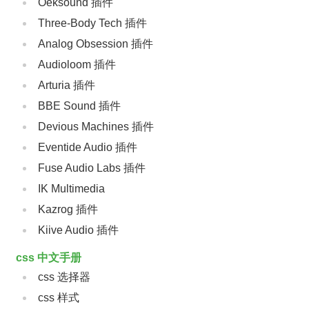
Oeksound 插件
Three-Body Tech 插件
Analog Obsession 插件
Audioloom 插件
Arturia 插件
BBE Sound 插件
Devious Machines 插件
Eventide Audio 插件
Fuse Audio Labs 插件
IK Multimedia
Kazrog 插件
Kiive Audio 插件
css 中文手册
css 选择器
css 样式