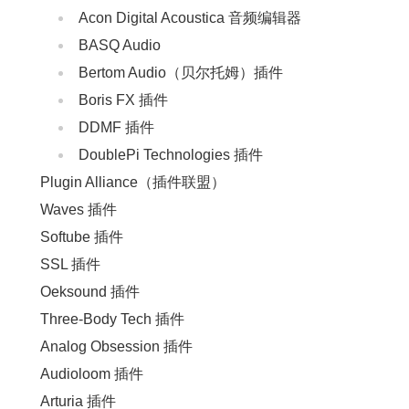
Acon Digital Acoustica 音频编辑器
BASQ Audio
Bertom Audio（贝尔托姆）插件
Boris FX 插件
DDMF 插件
DoublePi Technologies 插件
Plugin Alliance（插件联盟）
Waves 插件
Softube 插件
SSL 插件
Oeksound 插件
Three-Body Tech 插件
Analog Obsession 插件
Audioloom 插件
Arturia 插件