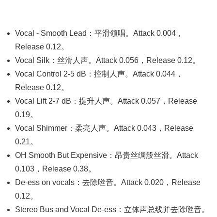
Vocal - Smooth Lead：平滑领唱。Attack 0.004，
Release 0.12。
Vocal Silk：丝滑人声。Attack 0.056，Release 0.12。
Vocal Control 2-5 dB：控制人声。Attack 0.044，
Release 0.12。
Vocal Lift 2-7 dB：提升人声。Attack 0.057，Release
0.19。
Vocal Shimmer：柔亮人声。Attack 0.043，Release
0.21。
OH Smooth But Expensive：昂贵丝绸般丝滑。Attack
0.103，Release 0.38。
De-ess on vocals：去除咝音。Attack 0.020，Release
0.12。
Stereo Bus and Vocal De-ess：立体声总线并去除咝音。