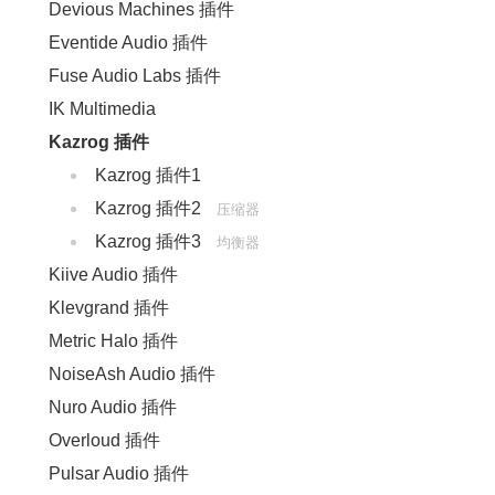
Devious Machines 插件
Eventide Audio 插件
Fuse Audio Labs 插件
IK Multimedia
Kazrog 插件
Kazrog 插件1
Kazrog 插件2
压缩器
Kazrog 插件3
均衡器
Kiive Audio 插件
Klevgrand 插件
Metric Halo 插件
NoiseAsh Audio 插件
Nuro Audio 插件
Overloud 插件
Pulsar Audio 插件