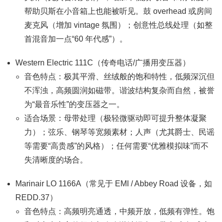
帮助贝斯在小音箱上也能被听见。鼓 overhead 或房间
麦克风（增加 vintage 氛围）；创意性总线处理（如整
首混音加一点“60 年代感”）。
Western Electric 111C（传奇电话/广播用变压器）
音色特点：极其平滑、丝绒般的饱和特性，低频深沉但
不浑浊，高频圆润如磁带。谐波结构复杂而自然，被誉
为“最音乐性”的变压器之一。
适合场景：母带处理（极轻微驱动即可提升整体凝聚
力）；弦乐、钢琴等宽频素材；人声（尤其爵士、民谣
等需要“高贵感”的风格）；任何需要“优雅模拟味”而不
失清晰度的场合。
Marinair LO 1166A（常见于 EMI / Abbey Road 设备，如
REDD.37）
音色特点：高频明亮通透，中频开放，低频有弹性。饱