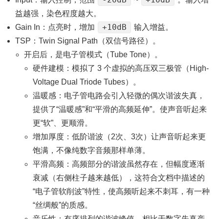
益越强，染色程度越大。
+10dB
Gain In：点亮时，增加
输入增益。
TSP：Twin Signal Path（双信号路径）。
开启后，是电子管模式（Tube Tone）。
硬件建模：模拟了 3 个虚拟的高压双三极管（High-
Voltage Dual Triode Tubes）。
温暖感：电子管电路会引入轻微的偶次谐波失真，
提供了“温暖感”和“平滑的高频延伸”。使声音听起来
更“软”、更顺滑。
增加厚度：低阶谐波（2次、3次）让声音听起来更
饱满，不像纯数字音频那样单薄。
平滑高频：高频部分的谐波虽然存在，但幅度逐渐
衰减（右侧柱子越来越低），这符合文档中描述的
“电子管软削波”特性，使高频听起来不刺耳，有一种
“丝绸般”的质感。
音乐性：有序排列的谐波峰值。相比于数字失真产