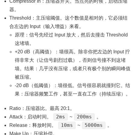
Compressor In：压缩器开关。当点亮的时候，启动压缩
器。
Threshold：主压缩阈值。这个数值是相对的，它必须结
合左边的 Input（输入增益）来看。
原理：信号先经过 Input 放大，然后去撞击 Threshold
这堵墙。
+20 dB（高阈值）：墙很高。除非你把左边的 Input 拧
得非常大（让信号剧烈过载），否则信号撞不到这堵
墙。结果：几乎没有压缩，或者只有极个别的瞬间峰值
被压缩。
-20 dB（低阈值）：墙很低。信号很容易就撞到它。结
果：压缩器频繁工作，甚至一直在工作（持续压缩）。
Ratio：压缩器比。最高 20:1。
2ms
200ms
Attack：启动时间。
~
。
10ms
5000ms
Release：释放时间。
~
。
Make Up：压缩补偿。