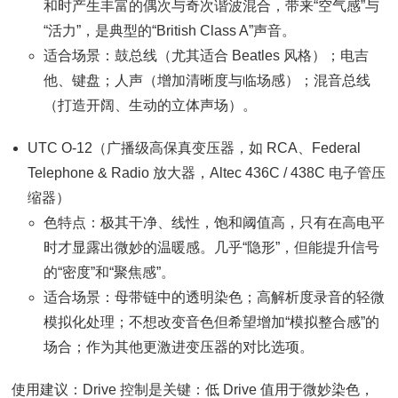
和时产生丰富的偶次与奇次谐波混合，带来“空气感”与
“活力”，是典型的“British Class A”声音。
适合场景：鼓总线（尤其适合 Beatles 风格）；电吉
他、键盘；人声（增加清晰度与临场感）；混音总线
（打造开阔、生动的立体声场）。
UTC O-12（广播级高保真变压器，如 RCA、Federal
Telephone & Radio 放大器，Altec 436C / 438C 电子管压
缩器）
色特点：极其干净、线性，饱和阈值高，只有在高电平
时才显露出微妙的温暖感。几乎“隐形”，但能提升信号
的“密度”和“聚焦感”。
适合场景：母带链中的透明染色；高解析度录音的轻微
模拟化处理；不想改变音色但希望增加“模拟整合感”的
场合；作为其他更激进变压器的对比选项。
使用建议：Drive 控制是关键：低 Drive 值用于微妙染色，