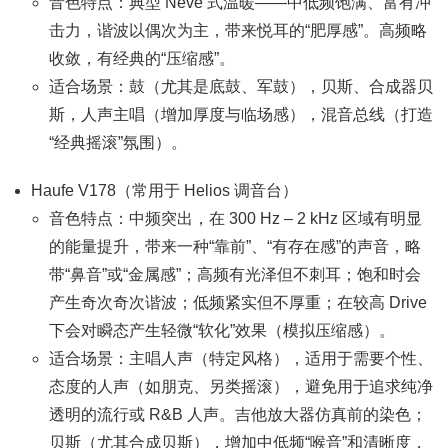
音色特点：典型 Neve 式温暖——中低频饱满、富有冲
击力，谐波以偶次为主，带来悦耳的“肥厚感”。高频略
收敛，有经典的“压缩感”。
适合场景：鼓（尤其是底鼓、军鼓），贝斯、合成器贝
斯，人声主唱（增加厚度与临场感），混音总线（打造
“经典摇滚”氛围）。
Haufe V178（常用于 Helios 调音台）
音色特点：中频突出，在 300 Hz – 2 kHz 区域有明显
的能量提升，带来一种“靠前”、“有存在感”的声音，略
带“鼻音”或“金属感”；高频有光泽但不刺耳；饱和时会
产生奇次奇次谐波；低频紧实但不厚重；在较高 Drive
下会对瞬态产生轻微“软化”效果（模拟压缩感）。
适合场景：主唱人声（特定风格），适用于需要个性、
态度的人声（如朋克、另类摇滚），避免用于追求纯净
透明的流行或 R&B 人声。吉他放大器仿真前的染色；
贝斯（尤其合成贝斯），增加中低频“喉音”和清晰度，