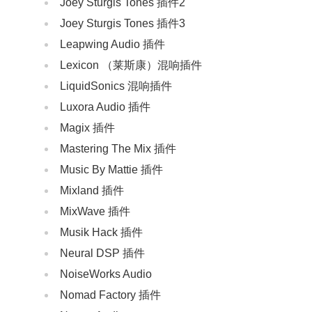
Joey Sturgis Tones 插件2
Joey Sturgis Tones 插件3
Leapwing Audio 插件
Lexicon （莱斯康）混响插件
LiquidSonics 混响插件
Luxora Audio 插件
Magix 插件
Mastering The Mix 插件
Music By Mattie 插件
Mixland 插件
MixWave 插件
‌Musik Hack‌ 插件
Neural DSP 插件
NoiseWorks Audio
Nomad Factory 插件