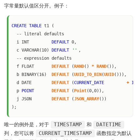
字常量默认值区分开。例子：
CREATE
TABLE
 t1 (

  -- literal defaults

  i INT         
DEFAULT
 0,

  c VARCHAR(10) 
DEFAULT
''
,

  -- expression defaults

  f FLOAT       
DEFAULT
 (
RAND
() 
*
RAND
()),

  b BINARY(16)  
DEFAULT
 (
UUID_TO_BIN
(
UUID
())),

  d DATE        
DEFAULT
 (
CURRENT_DATE
	+
INT
  p 
POINT
DEFAULT
 (
Point
(0,0)),

  j JSON        
DEFAULT
 (
JSON_ARRAY
())

TIMESTAMP
DATETIME
唯一的例外是，对于
和
CURRENT_TIMESTAMP
列，您可以将
函数指定为默认