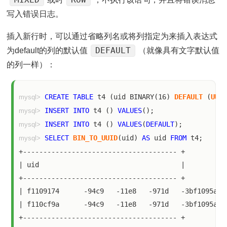
写入错误日志。
插入新行时，可以通过省略列名或将列指定为来插入表达式
DEFAULT
为default的列的默认值
（就像具有文字默认值
的列一样）：
CREATE
TABLE
 t4 (uid BINARY(16) 
DEFAULT
 (
UUID
mysql>
INSERT
INTO
 t4 () 
VALUES
mysql>
INSERT
INTO
 t4 () 
VALUES
(
DEFAULT
mysql>
SELECT
BIN_TO_UUID
(uid) 
AS
 uid 
FROM
 t4;

mysql>
+--------------------------------------	+

| uid                                  	|

+--------------------------------------	+

| f1109174	-94c9	-11e8	-971d	-3bf1095aa633 	|

| f110cf9a	-94c9	-11e8	-971d	-3bf1095aa633 	|
