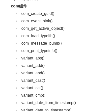
com组件
com_create_guid()
com_event_sink()
com_get_active_object()
com_load_typelib()
com_message_pump()
com_print_typeinfo()
variant_abs()
variant_add()
variant_and()
variant_cast()
variant_cat()
variant_cmp()
variant_date_from_timestamp()
variant_date_to_timestamp()