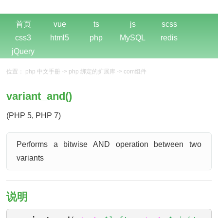
首页
vue
ts
js
scss
css3
html5
php
MySQL
redis
jQuery
位置：
php 中文手册
->
php 绑定的扩展库
->
com组件
variant_and()
(PHP 5, PHP 7)
Performs a bitwise AND operation between two
variants
说明