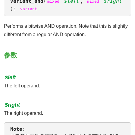
variant_and
(
$left
,
$right
mixed
mixed
):
variant
Performs a bitwise AND operation. Note that this is slightly
different from a regular AND operation.
参数
$left
The left operand.
$right
The right operand.
Note
: