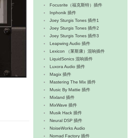
‌Focusrite（福克斯特）插件
Inphonik 插件
Joey Sturgis Tones 插件1
Joey Sturgis Tones 插件2
Joey Sturgis Tones 插件3
Leapwing Audio 插件
Lexicon （莱斯康）混响插件
LiquidSonics 混响插件
Luxora Audio 插件
Magix 插件
Mastering The Mix 插件
Music By Mattie 插件
Mixland 插件
MixWave 插件
‌Musik Hack‌ 插件
Neural DSP 插件
NoiseWorks Audio
Nomad Factory 插件