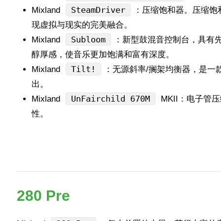
SteamDriver
Mixland
：压缩饱和器。压缩饱
现虚拟与现实的完美融合。
Subloom
Mixland
：新型鼓混音控制台，具有
醇厚感，使音乐更加饱满和富有深度。
Tilt!
Mixland
：无源斜率/搁架均衡器，是一款模拟真
出。
UnFairchild 670M
Mixland
MKII：电子管压缩
性。
280 Pre