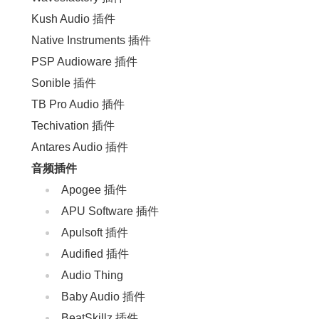
Kush Audio 插件
Native Instruments 插件
PSP Audioware 插件
Sonible 插件
TB Pro Audio 插件
Techivation 插件
Antares Audio 插件
音频插件
Apogee 插件
APU Software 插件
Apulsoft 插件
Audified 插件
Audio Thing
Baby Audio 插件
BeatSkillz 插件