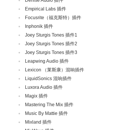
Denise Audio‌ 插件
Empirical Labs 插件
‌Focusrite（福克斯特）插件
Inphonik 插件
Joey Sturgis Tones 插件1
Joey Sturgis Tones 插件2
Joey Sturgis Tones 插件3
Leapwing Audio 插件
Lexicon （莱斯康）混响插件
LiquidSonics 混响插件
Luxora Audio 插件
Magix 插件
Mastering The Mix 插件
Music By Mattie 插件
Mixland 插件