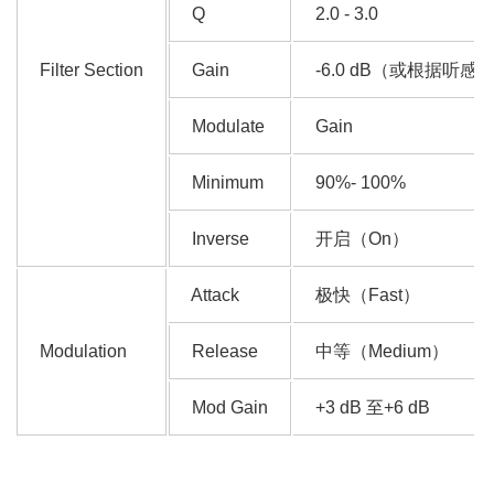
Q
2.0 - 3.0
Filter Section
Gain
-6.0 dB（或根据听感
Modulate
Gain
Minimum
90%- 100%
Inverse
开启（On）
Attack
极快（Fast）
Modulation
Release
中等（Medium）
Mod Gain
+3 dB 至+6 dB