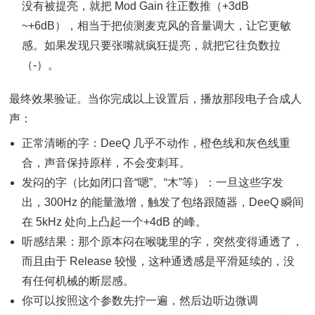
没有被提亮，就把 Mod Gain 往正数推（+3dB
~+6dB），相当于把侦测麦克风的音量调大，让它更敏
感。如果发现只要张嘴就疯狂提亮，就把它往负数拉
（-）。
最终效果验证。当你完成以上设置后，播放那段电子合成人
声：
正常清晰的字：DeeQ 几乎不动作，橙色线和灰色线重
合，声音保持原样，不会变刺耳。
发闷的字（比如闭口音“嗯”、“木”等）：一旦这些字发
出，300Hz 的能量激增，触发了包络跟随器，DeeQ 瞬间
在 5kHz 处向上凸起一个+4dB 的峰。
听感结果：那个原本闷在喉咙里的字，突然变得通透了，
而且由于 Release 较慢，这种通透感是平滑延续的，没
有任何机械的断层感。
你可以按照这个参数先拧一遍，然后边听边微调