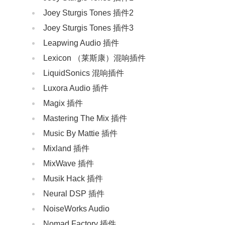
Joey Sturgis Tones 插件2
Joey Sturgis Tones 插件3
Leapwing Audio 插件
Lexicon （莱斯康）混响插件
LiquidSonics 混响插件
Luxora Audio 插件
Magix 插件
Mastering The Mix 插件
Music By Mattie 插件
Mixland 插件
MixWave 插件
‌Musik Hack‌ 插件
Neural DSP 插件
NoiseWorks Audio
Nomad Factory 插件