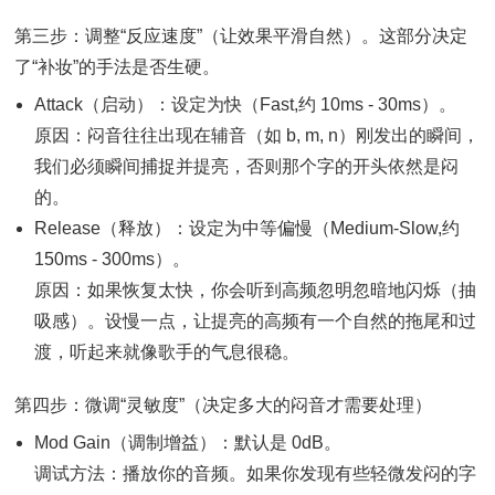
第三步：调整“反应速度”（让效果平滑自然）。这部分决定
了“补妆”的手法是否生硬。
Attack（启动）：设定为快（Fast,约 10ms - 30ms）。
原因：闷音往往出现在辅音（如 b, m, n）刚发出的瞬间，
我们必须瞬间捕捉并提亮，否则那个字的开头依然是闷
的。
Release（释放）：设定为中等偏慢（Medium-Slow,约
150ms - 300ms）。
原因：如果恢复太快，你会听到高频忽明忽暗地闪烁（抽
吸感）。设慢一点，让提亮的高频有一个自然的拖尾和过
渡，听起来就像歌手的气息很稳。
第四步：微调“灵敏度”（决定多大的闷音才需要处理）
Mod Gain（调制增益）：默认是 0dB。
调试方法：播放你的音频。如果你发现有些轻微发闷的字