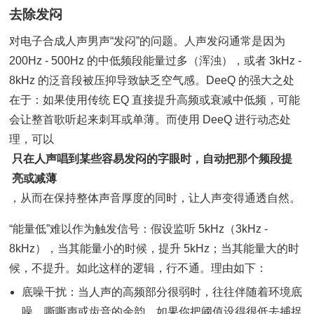
去除发闷
对电子合成人声男声“发闷”的问题。人声发闷通常是因为
200Hz - 500Hz 的中低频段能量过多（浑浊），或者 3kHz -
8kHz 的泛音段被压抑导致缺乏空气感。DeeQ 的强大之处
在于：如果使用传统 EQ 直接提升高频或衰减中低频，可能
会让整首歌听起来刺耳或单薄。而使用 DeeQ 进行动态处
理，可以
只在人声唱到某些容易发闷的字眼时，自动把那个频段提
亮或减薄
，从而在保持整体声音厚度的同时，让人声变得通透自然。
“能量低”难以作为触发信号：假设监听 5kHz（3kHz -
8kHz），当其能量小的时候，提升 5kHz；当其能量大的时
候，不提升。如此这样的逻辑，行不通。理由如下：
底噪干扰：当人声的高频部分很弱时，往往伴随着环境底
噪、嘶嘶声或齿音的余韵。如果你把阈值设得很低去捕捉