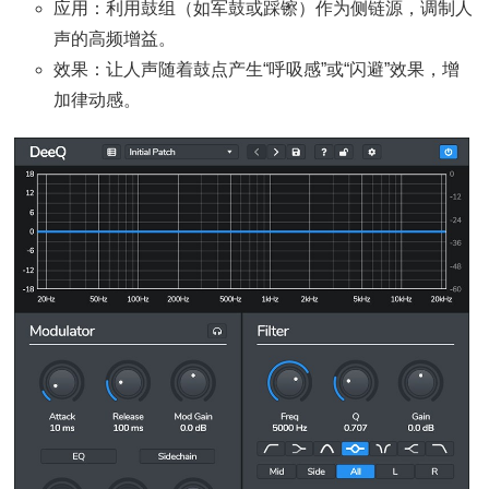
应用：利用鼓组（如军鼓或踩镲）作为侧链源，调制人
声的高频增益。
效果：让人声随着鼓点产生“呼吸感”或“闪避”效果，增
加律动感。