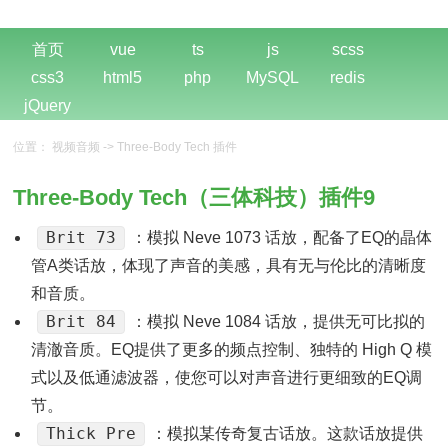
首页
vue
ts
js
scss
css3
html5
php
MySQL
redis
jQuery
位置：
视频音频
->
Three-Body Tech 插件
Three-Body Tech（三体科技）插件9
Brit 73
：模拟 Neve 1073 话放，配备了EQ的晶体
管A类话放，体现了声音的美感，具有无与伦比的清晰度
和音质。
Brit 84
：模拟 Neve 1084 话放，提供无可比拟的
清澈音质。EQ提供了更多的频点控制、独特的 High Q 模
式以及低通滤波器，使您可以对声音进行更细致的EQ调
节。
Thick Pre
：模拟某传奇复古话放。这款话放提供