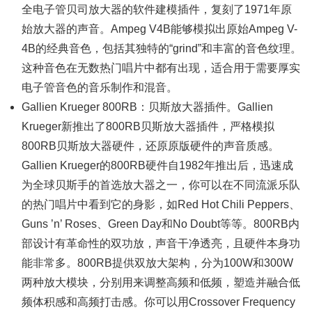
全电子管贝司放大器的软件建模插件，复刻了1971年原
始放大器的声音。Ampeg V4B能够模拟出原始Ampeg V-
4B的经典音色，包括其独特的“grind”和丰富的音色纹理。
这种音色在无数热门唱片中都有出现，适合用于需要厚实
电子管音色的音乐制作和混音。
Gallien Krueger 800RB：贝斯放大器插件。Gallien
Krueger新推出了800RB贝斯放大器插件，严格模拟
800RB贝斯放大器硬件，还原原版硬件的声音质感。
Gallien Krueger的800RB硬件自1982年推出后，迅速成
为全球贝斯手的首选放大器之一，你可以在不同流派乐队
的热门唱片中看到它的身影，如Red Hot Chili Peppers、
Guns ’n’ Roses、Green Day和No Doubt等等。800RB内
部设计有革命性的双功放，声音干净透亮，且硬件本身功
能非常多。800RB提供双放大架构，分为100W和300W
两种放大模块，分别用来调整高频和低频，塑造并融合低
频体积感和高频打击感。你可以用Crossover Frequency