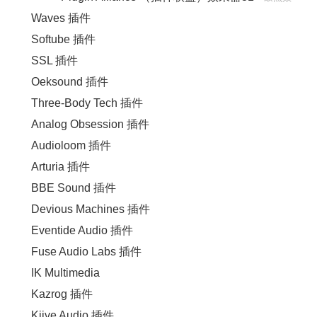
Waves 插件
果器
Softube 插件
SSL 插件
Oeksound 插件
Three-Body Tech 插件
Analog Obsession 插件
Audioloom 插件
Arturia 插件
BBE Sound 插件
Devious Machines 插件
Eventide Audio 插件
Fuse Audio Labs 插件
IK Multimedia
Kazrog 插件
Kiive Audio 插件