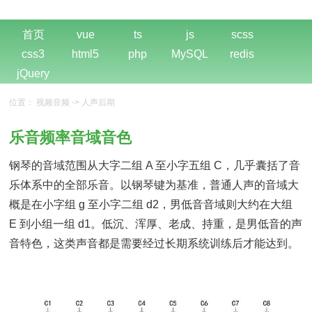
首页
vue
ts
js
scss
css3
html5
php
MySQL
redis
jQuery
位置：
视频音频
->
人声后期
乐音频率音域音色
钢琴的音域范围从大字二组 A 至小字五组 C，几乎囊括了音
乐体系中的全部乐音。以钢琴键为基准，普通人声的音域大
概是在小字组 g 至小字二组 d2，男低音音域则大约在大组
E 到小组一组 d1。低沉、浑厚、老成、持重，是男低音的声
音特色，这类声音都是需要经过长期系统训练后才能达到。