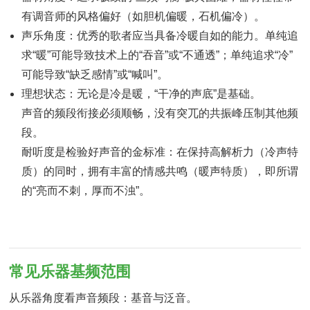
有调音师的风格偏好（如胆机偏暖，石机偏冷）。
声乐角度：优秀的歌者应当具备冷暖自如的能力。单纯追
求“暖”可能导致技术上的“吞音”或“不通透”；单纯追求“冷”
可能导致“缺乏感情”或“喊叫”。
理想状态：无论是冷是暖，“干净的声底”是基础。
声音的频段衔接必须顺畅，没有突兀的共振峰压制其他频
段。
耐听度是检验好声音的金标准：在保持高解析力（冷声特
质）的同时，拥有丰富的情感共鸣（暖声特质），即所谓
的“亮而不刺，厚而不浊”。
常见乐器基频范围
从乐器角度看声音频段：基音与泛音。