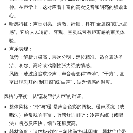
伸。在声学上，这对应着丰富的高次泛音和明亮的频谱重
心。
听感特征：声音明亮、清澈、纤细，具有“金属感”或“冰晶
感”。它给人以冷静、客观、空灵或带有距离感的审美体
验。
声乐表现：
优势：解析力极高，层次分明，定位精准。适合表达圣
洁、哀怨、高冷或戏剧性张力强的情感。
风险：若过度追求冷声，声音会变得“单薄”、“干瘪”，甚
至出现刺耳的“刮耳感”或“白声”，缺乏情感的温度。
风格与平衡：从“器材”到“人声”的辩证。
整体风格：“冷”与“暖”是声音色彩的两极。暖声系统（或
唱法）通常残响丰富，听感舒适耐听；冷声系统（或唱
法）瞬态反应快，细节还原度高。
器材角度：追求极致的“三频均衡”极其困难，器材往往带