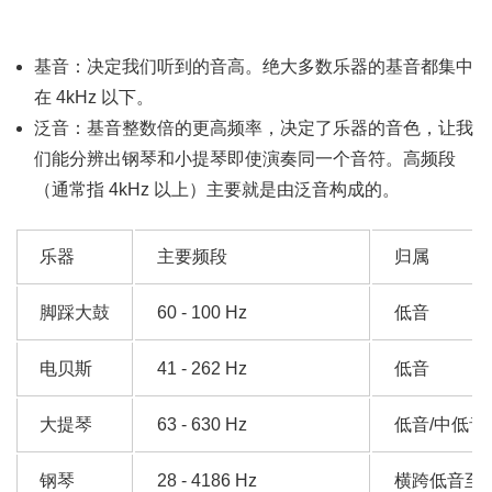
基音：决定我们听到的音高。绝大多数乐器的基音都集中
在 4kHz 以下。
泛音：基音整数倍的更高频率，决定了乐器的音色，让我
们能分辨出钢琴和小提琴即使演奏同一个音符。高频段
（通常指 4kHz 以上）主要就是由泛音构成的。
乐器
主要频段
归属
脚踩大鼓
60 - 100 Hz
低音
电贝斯
41 - 262 Hz
低音
大提琴
63 - 630 Hz
低音/中低音
钢琴
28 - 4186 Hz
横跨低音至