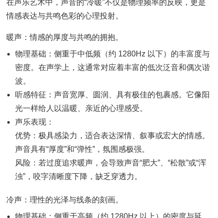
在声乐艺术中，声音的“冷暖”不仅是物理频率的反映，更是
情感表达与共鸣色彩的心理投射。
暖声：情感的厚度与共鸣的拥抱。
物理基础：侧重于中低频（约 1280Hz 以下）的丰富度与
密度。在声学上，这通常对应着丰富的低次泛音和偶次谐
波。
听感特征：声音宽厚、圆润、具有极佳的包裹感。它像阳
光一样给人以温暖、亲近的心理感受。
声乐表现：
优势：极具感染力，适合表达深情、叙事或宏大的情感。
声音具有“厚度”和“弹性”，氛围感极强。
风险：若过度追求暖声，会导致声音“肥大”、“松散”或“浑
浊”，咬字清晰度下降，缺乏穿透力。
冷声：理性的光泽与线条的刻画。
物理基础：侧重于高频（约 1280Hz 以上）的密度与延