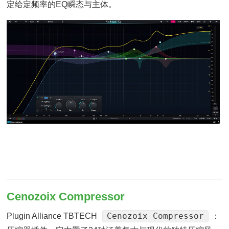
定给定频率的EQ瞬态与主体。
Cenozoix Compressor
Cenozoix Compressor
Plugin Alliance TBTECH
：